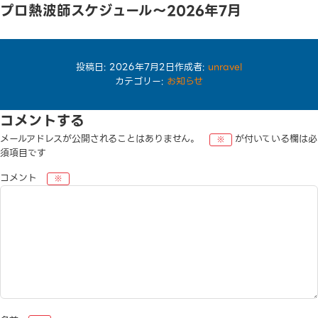
プロ熱波師スケジュール〜2026年7月
プロ熱波師スケジュール
→2026年7月のスケジュールです
TEL
投稿日:
2026年7月2日
作成者:
unravel
カテゴリー:
お知らせ
コメントする
メールアドレスが公開されることはありません。
が付いている欄は必
※
須項目です
コメント
※