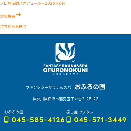
稿
プロ熱波師スケジュール〜2026年6月
ナ
次の投稿
ビ
ゲ
持ち込みお断り
ー
シ
ョ
ン
おふろの国
ファンタジーサウナ＆スパ
神奈川県横浜市鶴見区下末吉2-25-23
おふろの国
癒し處 ケアケア
045-585-4126
045-571-3449