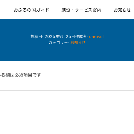
おふろの国ガイド
施設・サービス案内
お知らせ
13種類のお風呂
情熱のサウナ ハマ熱波
風呂丸食堂
リラクゼーション
Relax 人肌の湯 お湯割りMENU
スタッフ紹介
投稿日:
2025年9月25日
作成者:
unravel
カテゴリー:
お知らせ
いる欄は必須項目です