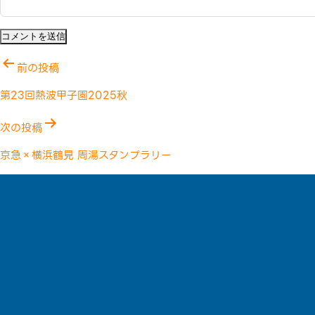
投
前の投稿
稿
第23回熱波甲子園2025秋
ナ
次の投稿
ビ
京急×横浜鶴見 周湯スタンプラリー
ゲ
ー
シ
ョ
ン