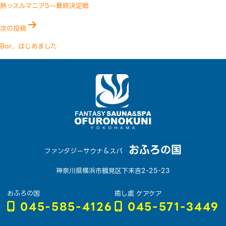
稿
熱ッスルマニア5〜最終決定戦
ナ
次の投稿
ビ
ゲ
Bar、はじめました
ー
シ
ョ
ン
おふろの国
ファンタジーサウナ＆スパ
神奈川県横浜市鶴見区下末吉2-25-23
おふろの国
癒し處 ケアケア
045-585-4126
045-571-3449