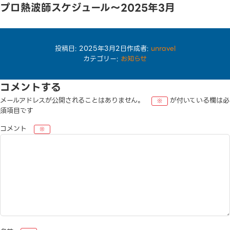
プロ熱波師スケジュール〜2025年3月
プロ熱波師スケジュール
→2025年3月のスケジュールです
TEL
投稿日:
2025年3月2日
作成者:
unravel
カテゴリー:
お知らせ
コメントする
メールアドレスが公開されることはありません。
が付いている欄は必
※
須項目です
コメント
※