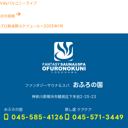
稿
Villyバルコニーライブ
ナ
次の投稿
ビ
ゲ
プロ熱波師スケジュール〜2025年1月
ー
シ
ョ
ン
おふろの国
ファンタジーサウナ＆スパ
神奈川県横浜市鶴見区下末吉2-25-23
おふろの国
癒し處 ケアケア
045-585-4126
045-571-3449