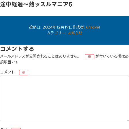
途中経過〜熱ッスルマニア5
熱波師闘争・熱ッスルマニア5〜向き合って激アオギ、イキリバトルトーク
の途中経過を発表します！！
TEL
投稿日:
2024年12月19日
作成者:
unravel
カテゴリー:
お知らせ
コメントする
メールアドレスが公開されることはありません。
が付いている欄は必
※
須項目です
コメント
※