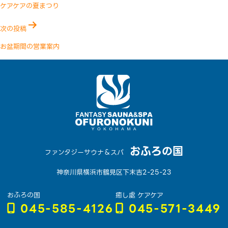
稿
ケアケアの夏まつり
ナ
次の投稿
ビ
ゲ
お盆期間の営業案内
ー
シ
ョ
ン
おふろの国
ファンタジーサウナ＆スパ
神奈川県横浜市鶴見区下末吉2-25-23
おふろの国
癒し處 ケアケア
045-585-4126
045-571-3449