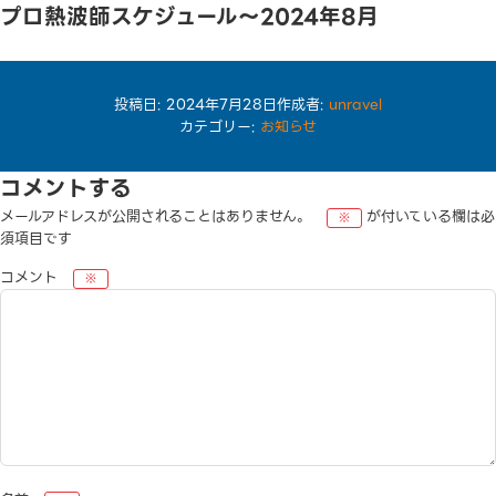
プロ熱波師スケジュール〜2024年8月
プロ熱波師スケジュール
→2024年8月
TEL
投稿日:
2024年7月28日
作成者:
unravel
カテゴリー:
お知らせ
コメントする
メールアドレスが公開されることはありません。
が付いている欄は必
※
須項目です
コメント
※