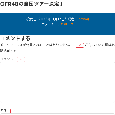
OFR48の全国ツアー決定!!
OFR48の全国ツアー決定!! おふろの国は9/18（月）19時！
TEL
投稿日:
2023年11月17日
作成者:
unravel
カテゴリー:
お知らせ
コメントする
メールアドレスが公開されることはありません。
が付いている欄は必
※
須項目です
コメント
※
名前
※