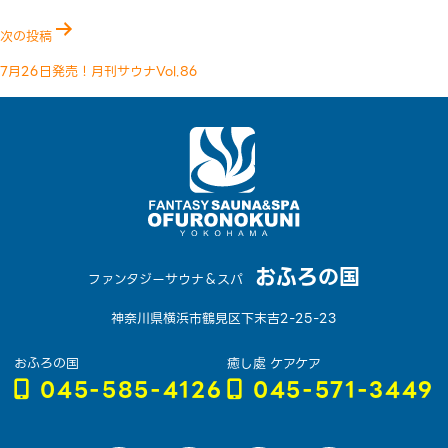
ナ
次の投稿
ビ
ゲ
7月26日発売！月刊サウナVol.86
ー
シ
ョ
ン
おふろの国
ファンタジーサウナ＆スパ
神奈川県横浜市鶴見区下末吉2-25-23
おふろの国
癒し處 ケアケア
045-585-4126
045-571-3449