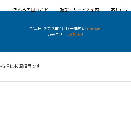
おふろの国ガイド
施設・サービス案内
お知らせ
13種類のお風呂
情熱のサウナ ハマ熱波
風呂丸食堂
リラクゼーション
Relax 人肌の湯 お湯割りMENU
スタッフ紹介
投稿日:
2023年11月17日
作成者:
unravel
カテゴリー:
お知らせ
いる欄は必須項目です