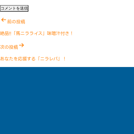
投
前の投稿
稿
絶品!!「馬ニラライス」味噌汁付き！
ナ
次の投稿
ビ
あなたを応援する「ニラレバ」！
ゲ
ー
シ
ョ
ン