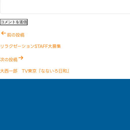
投
前の投稿
稿
リラクゼーションSTAFF大募集
ナ
次の投稿
ビ
大西一郎 TV東京『なないろ日和』
ゲ
ー
シ
ョ
ン