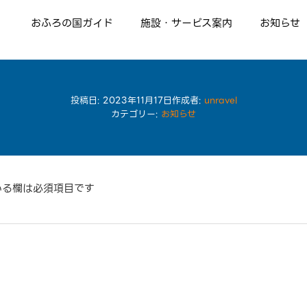
おふろの国ガイド
施設・サービス案内
お知らせ
13種類のお風呂
情熱のサウナ ハマ熱波
風呂丸食堂
リラクゼーション
Relax 人肌の湯 お湯割りMENU
スタッフ紹介
投稿日:
2023年11月17日
作成者:
unravel
カテゴリー:
お知らせ
いる欄は必須項目です