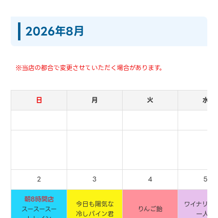
2026年8月
※当店の都合で変更させていただく場合があります。
日
月
火
水
2
3
4
5
朝8時開店
今日も陽気な
ワイナリー
スースースー
りんご飴
冷しパイン君
一人旅