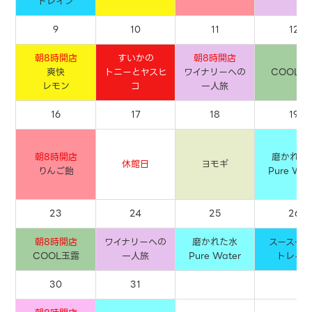
トレイン
9
10
11
12
朝8時開店
すいかの
朝8時開店
爽快
トニーとヤスヒ
ワイナリーへの
COOL玉
レモン
コ
一人旅
16
17
18
19
朝8時開店
磨かれた
休館日
ヨモギ
りんご飴
Pure Wat
23
24
25
26
朝8時開店
ワイナリーへの
磨かれた水
スースース
COOL玉露
一人旅
Pure Water
トレイ
30
31