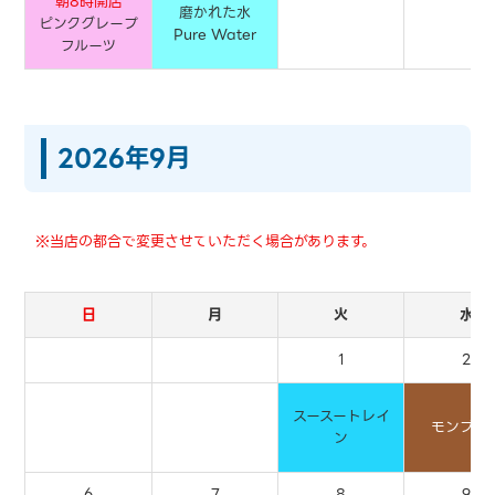
朝8時開店
磨かれた水
ピンクグレープ
Pure Water
フルーツ
2026年9月
※当店の都合で変更させていただく場合があります。
日
月
火
水
1
2
スースートレイ
モンブラ
ン
6
7
8
9