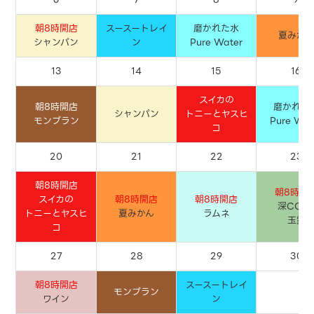
朝8時開店
スースートレイ
磨かれた水
夏みか
シャンパン
ン
Pure Water
13
14
15
16
スイカの
朝8時開店
磨かれた
シャンパン
トニーとヤスヒ
モンブラン
Pure Wat
コ
20
21
22
23
朝8時開店
朝8時開
スイカの
朝8時開店
朝8時開店
深COO
トニーとヤスヒ
夏みかん
ラムネ
玉露
コ
27
28
29
30
朝8時開店
スースートレイ
モンブラン
ワイン
ン